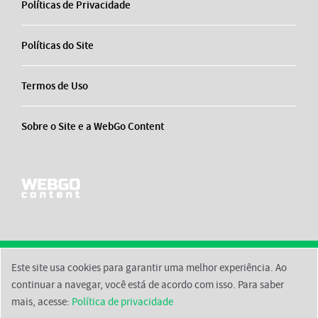
Políticas de Privacidade
Políticas do Site
Termos de Uso
Sobre o Site e a WebGo Content
Este site usa cookies para garantir uma melhor experiência. Ao
2026 © Einstein Brasil
Início
Contato
Políticas de Privacidade
Políticas do Site
continuar a navegar, você está de acordo com isso. Para saber
mais, acesse:
Política de privacidade
Termos de Uso
Sobre o Site e a WebGo Content